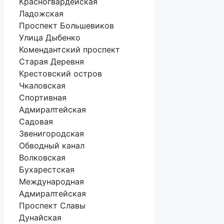
Красногвардейская
Ладожская
Проспект Большевиков
Улица Дыбенко
Комендантский проспект
Старая Деревня
Крестовский остров
Чкаловская
Спортивная
Адмиралтейская
Садовая
Звенигородская
Обводный канал
Волковская
Бухарестская
Международная
Адмиралтейская
Проспект Славы
Дунайская