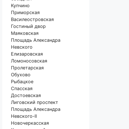
Купчино
Приморская
Василеостровская
Гостиный двор
Маяковская
Площадь Александра
Невского
Елизаровская
Ломоносовская
Пролетарская
Обухово
Рыбацкое
Спасская
Достоевская
Лиговский проспект
Площадь Александра
Невского-II
Новочеркасская