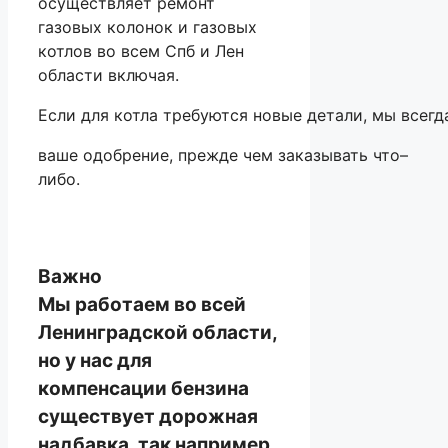
осуществляет ремонт
газовых колонок и газовых
котлов во всем Спб и Лен
области включая.
Если
для
котла
требуются
новые
детали
,
мы
всегд
ваше
одобрение
,
прежде
чем
заказывать
что
–
либо
.
Важно
Мы работаем во всей
Ленинградской области,
но у нас для
компенсации бензина
существует дорожная
надбавка, так например