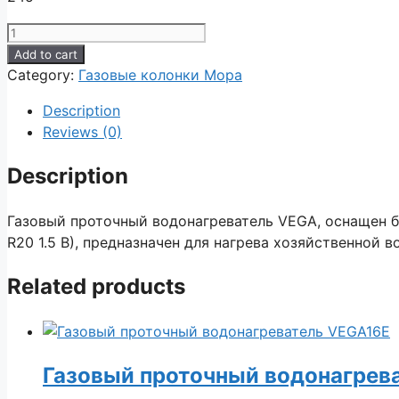
Газовый
проточный
Add to cart
водонагреватель
Category:
Газовые колонки Мора
VEGA10E
Description
quantity
Reviews (0)
Description
Газовый проточный водонагреватель VEGA, оснащен бл
R20 1.5 В), предназначен для нагрева хозяйственной в
Related products
Газовый проточный водонагрев