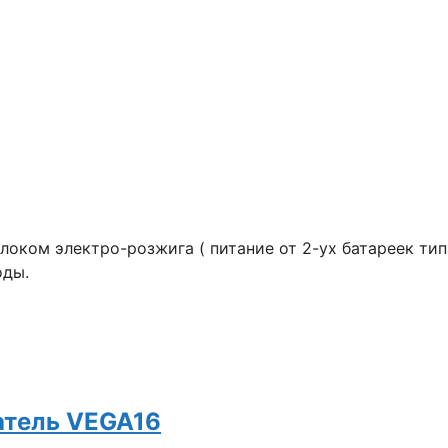
оком электро-розжига ( питание от 2-ух батареек тип
оды.
атель VEGA16