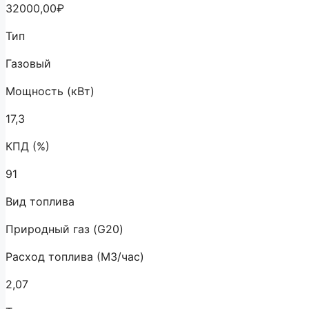
32000,00
₽
Тип
Газовый
Мощность (кВт)
17,3
КПД (%)
91
Вид топлива
Природный газ (G20)
Расход топлива (М3/час)
2,07