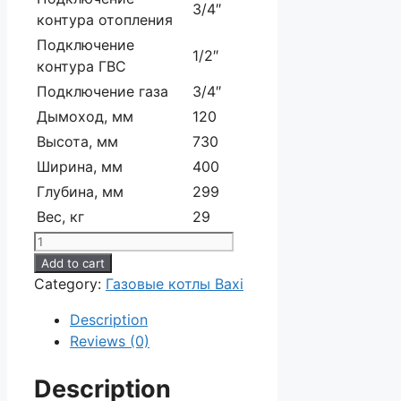
3/4″
контура отопления
Подключение
1/2″
контура ГВС
Подключение газа
3/4″
Дымоход, мм
120
Высота, мм
730
Ширина, мм
400
Глубина, мм
299
Вес, кг
29
Газовый
котел
Add to cart
Baxi
Category:
Газовые котлы Baxi
ECO
Description
Four
Reviews (0)
24
quantity
Description