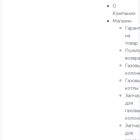
О
Компании
Магазин
Гаран
на
товар
Полит
возвр
Газов
колон
Газов
котлы
Запча
для
газовы
колон
Запча
для