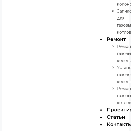
колон
Запча
для
газовы
котло
Ремонт
Ремон
газовы
колон
Устан
газов
колон
Ремон
газовы
котло
Проекти
Статьи
Контакт