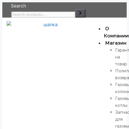
Search
О
Компании
Магазин
Гаран
на
товар
Полит
возвр
Газов
колон
Газов
котлы
Запча
для
газовы