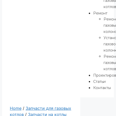
газовы
котло
Ремонт
Ремон
газовы
колон
Устан
газов
колон
Ремон
газовы
котло
Проектиро
Статьи
Контакты
Home
/
Запчасти для газовых
котлов
/
Запчасти на котлы