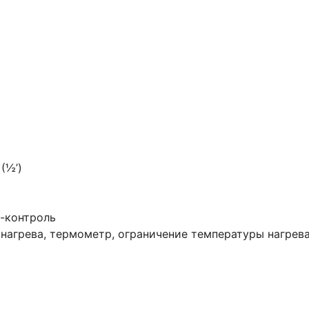
(½’)
з-контроль
 нагрева, термометр, ограничение температуры нагрев