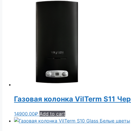
Газовая колонка VilTerm S11 Че
14900,00
₽
Add to cart