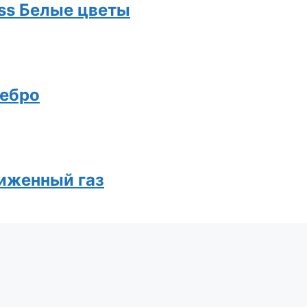
ass Белые цветы
ребро
жиженный газ