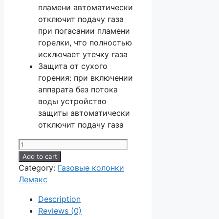
пламени автоматически
отключит подачу газа
при погасании пламени
горелки, что полностью
исключает утечку газа
Защита от сухого
горения: при включении
аппарата без потока
воды устройство
защиты автоматически
отключит подачу газа
Газовая
колонка
Add to cart
Лемакс
Category:
Газовые колонки
LMX
Лемакс
МОДЕЛИ
Description
20М
Reviews (0)
quantity