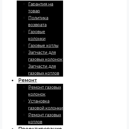
Гарантия на
товар
Политика
возврата
Газовые
колонки
Газовые котлы
Запчасти для
газовых колонок
Запчасти для
газовых котлов
Ремонт
Ремонт газовых
колонок
Установка
газовой колонки
Ремонт газовых
котлов
Проектирование