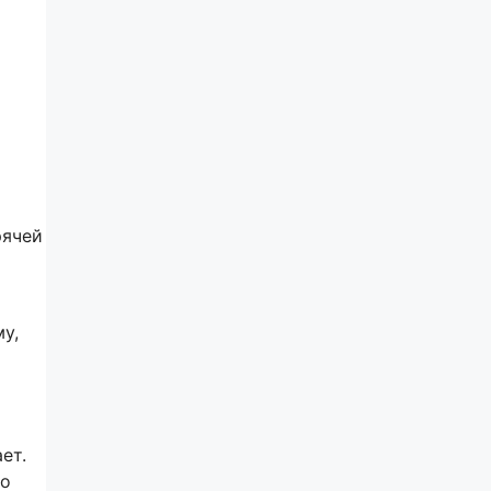
рячей
у,
ет.
го