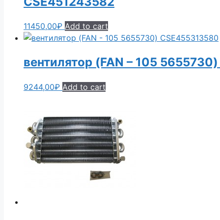
CSE451243582
11450,00
₽
Add to cart
вентилятор (FAN – 105 5655730
9244,00
₽
Add to cart