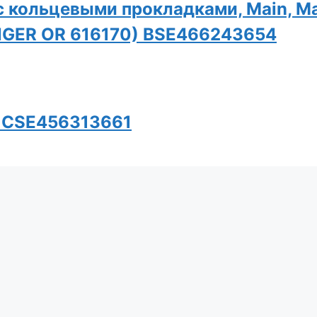
 кольцевыми прокладками, Main, M
NGER OR 616170) BSE466243654
) CSE456313661