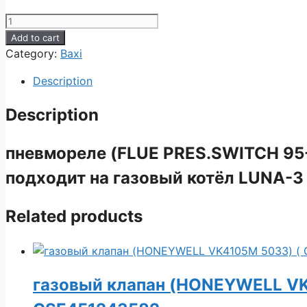
пневмореле
(FLUE
Add to cart
PRES.SWITCH
Category:
Baxi
95-
Description
115Pa
HUBA
Description
628640)
CSE456243661
пневмореле (FLUE PRES.SWITCH 9
quantity
подходит на газовый котёл LUNA-3 
Related products
газовый клапан (HONEYWELL VK