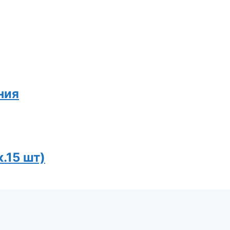
ния
к.15 шт)