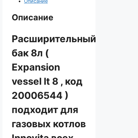
Описание
бак
8л
Описание
Расширительный
бак 8л (
Expansion
vessel lt 8 , код
20006544 )
подходит для
газовых котлов
Innovita всех