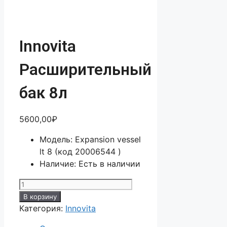
Innovita
Расширительный
бак 8л
5600,00
₽
Модель: Expansion vessel
lt 8 (код 20006544 )
Наличие: Есть в наличии
Количество
товара
В корзину
Innovita
Категория:
Innovita
Расширительный