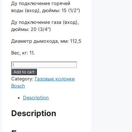
Ду подключение горячей
воды (вход), дюймы: 15 (1/2″)
Ду подключение газа (вход),
дюймы: 20 (3/4″)
Диаметр дымохода, мм: 112,5
Вес, кг: 11.
Газовая
колонка
Add to cart
Bosch
Category:
Газовые колонки
WR
Bosch
10-
Description
2P
quantity
Description