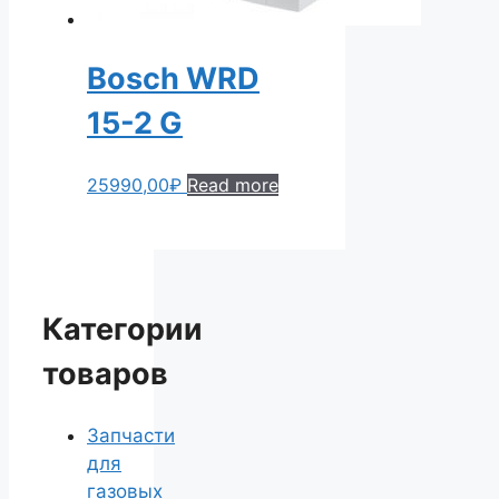
Bosch WRD
15-2 G
25990,00
₽
Read more
Категории
товаров
Запчасти
для
газовых